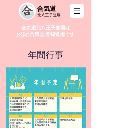
合気道
北八王子道場
合気道北八王子道場は
(公財)合気会 登録道場です
年間行事