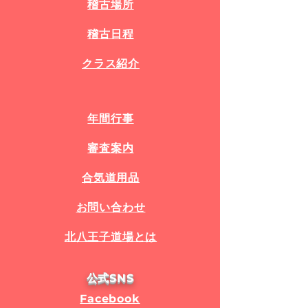
稽古場所
稽古日程
​クラス紹介
年間行事
審査案内
​合気道用品
お問い合わせ​
​北八王子道場とは
公式SNS
Facebook