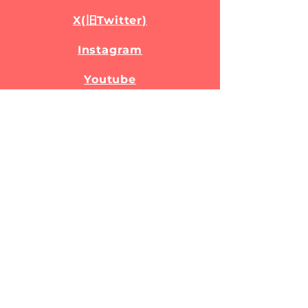
X(旧Twitter)
Instagram
Youtube
TikTok
note
LINK
(公財)合気会
全日本合気道連盟
東京都合気道連盟
八王子市合気道連盟