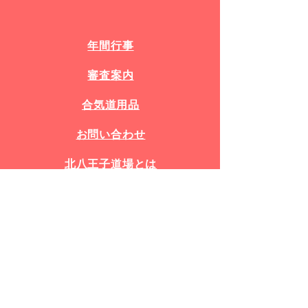
年間行事
審査案内
​合気道用品
お問い合わせ​
​北八王子道場とは
公式SNS
Facebook
X(旧Twitter)
Instagram