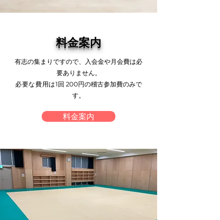
料金案内
有志の集まりですので、入会金や月会費は必
要ありません。
必要な費用は
1回 200円の稽古参加費のみで
す
。
料金案内