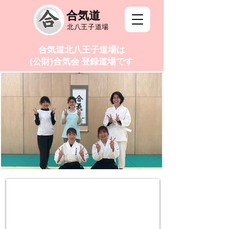
合気道
北八王子道場
合気道北八王子道場は
(公財)合気会 登録道場です